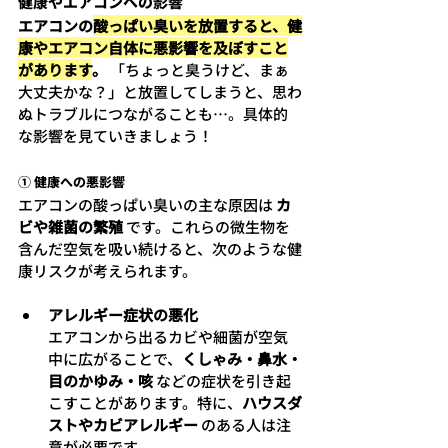
健康やエアコンへの影響
エアコンの
酸っぱい臭いを放置すると、健
康やエアコン自体に悪影響を及ぼすこと
があります
。
 「ちょっと臭うけど、まぁ
大丈夫かな？」と放置してしまうと、思わ
ぬトラブルにつながることも…。具体的
な影響を見ていきましょう！
① 健康への悪影響
エアコンの酸っぱい臭いの主な原因は 
カ
ビや雑菌の繁殖
 です。これらの微生物を
含んだ空気を吸い続けると、次のような健
康リスクが考えられます。
アレルギー症状の悪化
エアコンから出るカビや細菌が空気
中に広がることで、
くしゃみ・鼻水・
目のかゆみ・咳
 などの症状を引き起
こすことがあります。特に、
ハウスダ
ストやカビアレルギー
 のある人は注
意が必要です。