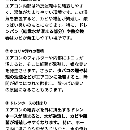
エアコン内部は冷房運転中に結露しやす
く、湿気がたまりやすい環境です。この湿
気を放置すると、カビや雑菌が繁殖し、酸
っぱい臭いのもとになります。特に、
ドレ
ンパン（結露水が溜まる部分）や熱交換
器
はカビが発生しやすい場所です。
② ホコリや汚れの蓄積
エアコンのフィルターや内部にホコリが
溜まると、そこに雑菌が繁殖し、嫌な臭い
を発生させます。さらに、
タバコの煙や料
理の油煙などがエアコンに吸着
すると、時
間が経つにつれて酸化し、酸っぱい臭い
の原因になることもあります。
③ ドレンホースの詰まり
エアコンの結露水を外に排出する
ドレン
ホースが詰まると、水が逆流し、カビや雑
菌が増殖しやすくなります。
 特に、ホー
ス内にほこりや虫が入り込むと、水の流れ