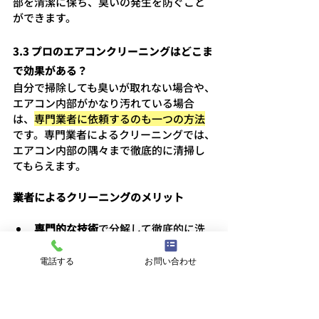
部を清潔に保ち、臭いの発生を防ぐこと
ができます。
3.3 プロのエアコンクリーニングはどこま
で効果がある？
自分で掃除しても臭いが取れない場合や、
エアコン内部がかなり汚れている場合
は、
専門業者に依頼するのも一つの方法
です。専門業者によるクリーニングでは、
エアコン内部の隅々まで徹底的に清掃し
てもらえます。
業者によるクリーニングのメリット
専門的な技術
で分解して徹底的に洗
浄
高圧洗浄機
を使って、エアコン内部の
電話する
お問い合わせ
汚れをしっかり除去
高い
洗浄力
で、カビや臭いの元を根本
的に取り除く